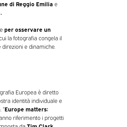
ne di Reggio Emilia
e
.
per osservare un
ne
 cui la fotografia congela il
direzioni e dinamiche.
ografia Europea è diretto
ostra identità individuale e
Europe matters:
 “
 fanno riferimento i progetti
Tim Clark
 composta da