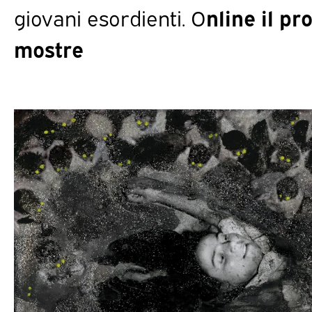
giovani esordienti. O
nline il p
mostr
e