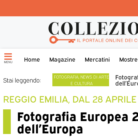
Home
Magazine
Mercatini
Mostre
MENU
Fotogra
FOTOGRAFIA
,
NEWS DI ARTE
Stai leggendo:
dell’Eu
E CULTURA
REGGIO EMILIA, DAL 28 APRILE
Fotografia Europea 2
dell’Europa