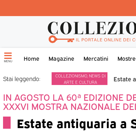
Home
Magazine
Mercatini
Mostre
MENU
COLLEZIONISMO
,
NEWS DI
Estate 
Stai leggendo:
ARTE E CULTURA
IN AGOSTO LA 60ª EDIZIONE D
XXXVI MOSTRA NAZIONALE DE
Estate antiquaria a