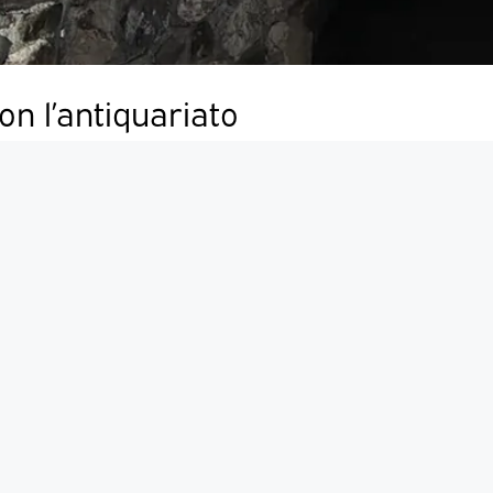
n l’antiquariato
endida cornice
entro Storico