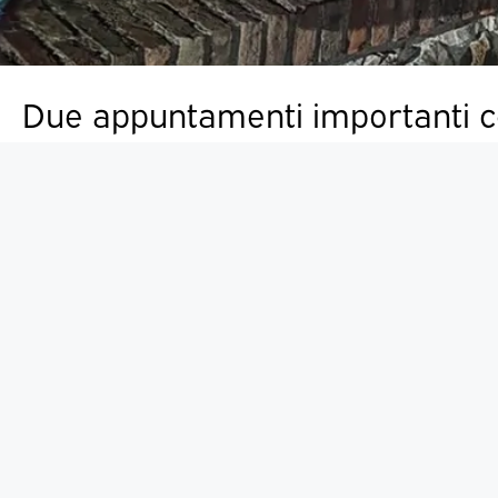
Due appuntamenti importanti co
a Sarazana in agosto. Nella spl
della Fortezza Firmafede e in C