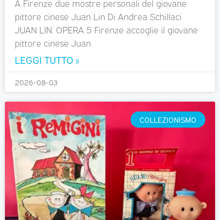
A Firenze due mostre personali del giovane
pittore cinese Juan Lin Di Andrea Schillaci
JUAN LIN. OPERA 5 Firenze accoglie il giovane
pittore cinese Juan
LEGGI TUTTO »
2026-08-03
COLLEZIONISMO