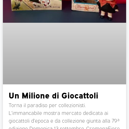
Un Milione di Giocattoli
Torna il paradiso per collezionisti.
L’immancabile mostra mercato dedicata ai
giocattoli d’epoca e da collezione giunta alla 79ª
edizione Domenica 13 settembre, CremonaFiere