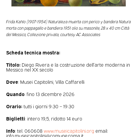
Frida Kahlo (1907-1954) Naturaleza muerta con perico y bandera Natura
morta con pappagallo e bandiera 1951 olio su masonite, 28 x 40 cm Città
del Messico, Collezione privata, courtesy AC Associates
Scheda tecnica mostra:
Titolo:
Diego Rivera e la costruzione dell’arte moderna in
Messico nel XX secolo
Dove
: Musei Capitolini, Villa Caffarelli
Quando
: fino 13 dicembre 2026
Orario:
tutti i giorni 9:30 – 19:30
Biglietti
: intero 19,5, ridotto 14 euro
Info
: tel. 060608
www.museicapitolini.org
email:
info.museicapitolini@comune.roma.it