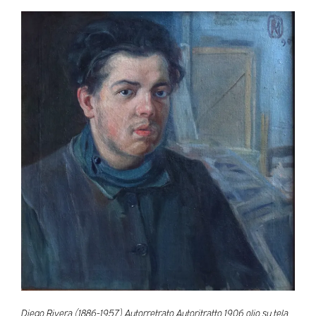
Diego Rivera (1886-1957) Autorretrato Autoritratto 1906 olio su tela,