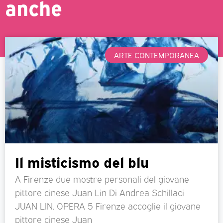
anche
ARTE CONTEMPORANEA
Il misticismo del blu
A Firenze due mostre personali del giovane
pittore cinese Juan Lin Di Andrea Schillaci
JUAN LIN. OPERA 5 Firenze accoglie il giovane
pittore cinese Juan