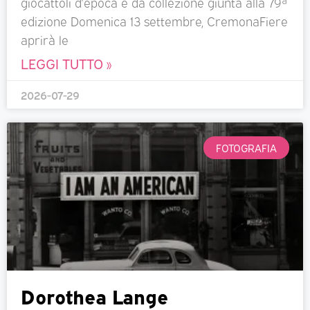
giocattoli d’epoca e da collezione giunta alla 79ª
edizione Domenica 13 settembre, CremonaFiere
aprirà le
LEGGI TUTTO »
2026-07-29
FOTOGRAFIA
Dorothea Lange