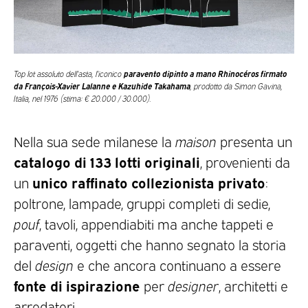
paravento dipinto a mano Rhinocéros firmato
Top lot assoluto dell’asta, l’iconico
da François-Xavier Lalanne e Kazuhide Takahama
, prodotto da Simon Gavina,
Italia, nel 1976 (stima: € 20.000 / 30.000).
Nella sua sede milanese la
maison
presenta un
catalogo di 133 lotti originali
, provenienti da
unico raffinato collezionista privato
un
:
poltrone, lampade, gruppi completi di sedie,
pouf
, tavoli, appendiabiti ma anche tappeti e
paraventi, oggetti che hanno segnato la storia
del
design
e che ancora continuano a essere
fonte di ispirazione
per
designer
, architetti e
arredatori.