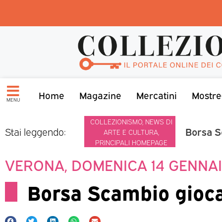
Home
Magazine
Mercatini
Mostre
MENU
COLLEZIONISMO
,
NEWS DI
Borsa S
Stai leggendo:
ARTE E CULTURA
,
PRINCIPALI HOMEPAGE
VERONA, DOMENICA 14 GENNAI
Borsa Scambio gioca