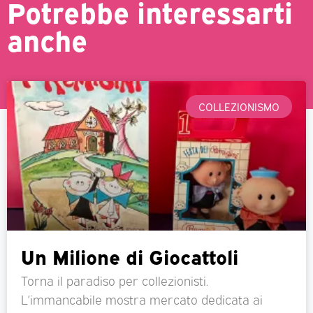
Potrebbe interessarti
anche
COLLEZIONISMO
Un Milione di Giocattoli
Torna il paradiso per collezionisti.
L’immancabile mostra mercato dedicata ai