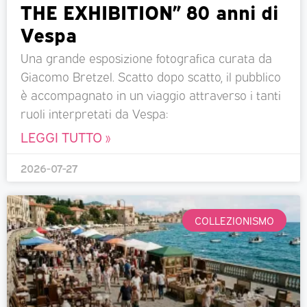
THE EXHIBITION” 80 anni di
Vespa
Una grande esposizione fotografica curata da
Giacomo Bretzel. Scatto dopo scatto, il pubblico
è accompagnato in un viaggio attraverso i tanti
ruoli interpretati da Vespa:
LEGGI TUTTO »
2026-07-27
COLLEZIONISMO