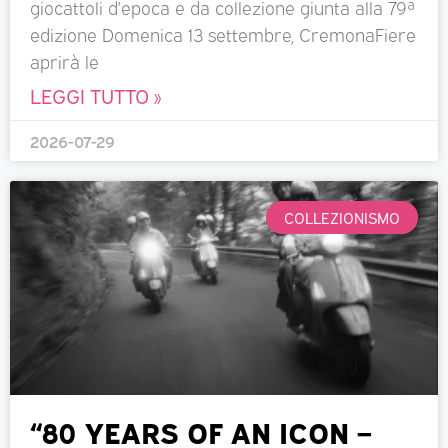
giocattoli d’epoca e da collezione giunta alla 79ª
edizione Domenica 13 settembre, CremonaFiere
aprirà le
LEGGI TUTTO »
2026-07-29
COLLEZIONISMO
“80 YEARS OF AN ICON –