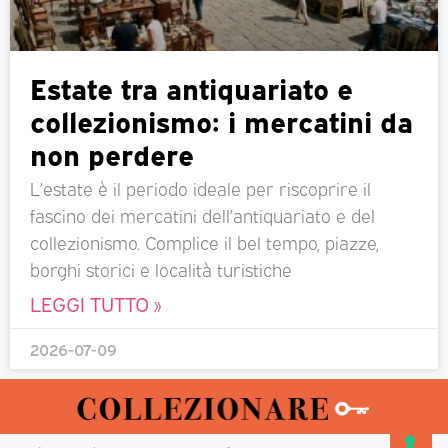
Estate tra antiquariato e
collezionismo: i mercatini da
non perdere
L’estate è il periodo ideale per riscoprire il
fascino dei mercatini dell’antiquariato e del
collezionismo. Complice il bel tempo, piazze,
borghi storici e località turistiche
LEGGI TUTTO »
2026-07-09