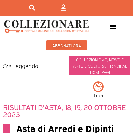
Mostre-Mercato
Mostre d’arte
ABBONATI ORA
COLLEZIONISMO
,
NEWS DI
Stai leggendo:
ARTE E CULTURA
,
PRINCIPALI
HOMEPAGE
1 min
RISULTATI D’ASTA, 18, 19, 20 OTTOBRE
2023
Asta di Arredi e Dipinti