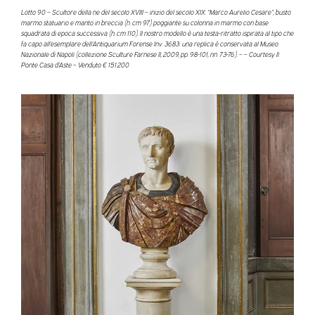
Lotto 90 – Scultore della ne del secolo XVIII – inizio del secolo XIX. “Marco Aurelio Cesare”, busto
marmo statuario e manto in breccia (h. cm 97) poggiante su colonna in marmo con base
squadrata di epoca successiva (h. cm 110). Il nostro modello è una testa-ritratto ispirata al tipo che
fa capo all’esemplare dell’Antiquarium Forense Inv. 3683: una replica è conservata al Museo
Nazionale di Napoli (collezione Sculture Farnese II, 2009, pp. 98-101, nn. 73-76). – – Courtesy Il
Ponte Casa d’Aste – Venduto € 151.200