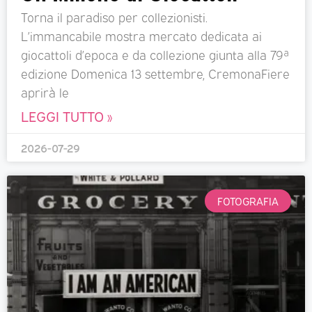
Torna il paradiso per collezionisti.
L’immancabile mostra mercato dedicata ai
giocattoli d’epoca e da collezione giunta alla 79ª
edizione Domenica 13 settembre, CremonaFiere
aprirà le
LEGGI TUTTO »
2026-07-29
FOTOGRAFIA