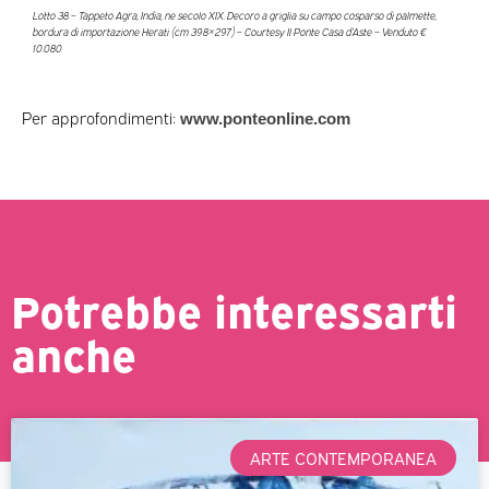
Lotto 38 – Tappeto Agra, India, ne secolo XIX. Decoro a griglia su campo cosparso di palmette,
bordura di importazione Herati (cm 398×297) – Courtesy Il Ponte Casa d’Aste – Venduto €
10.080
Per approfondimenti:
www.ponteonline.com
Potrebbe interessarti
anche
ARTE CONTEMPORANEA