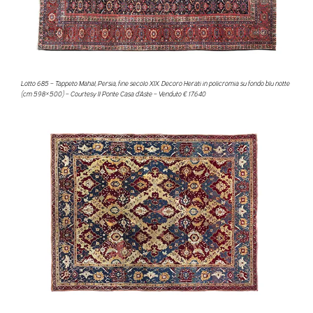
Lotto 685 – Tappeto Mahal, Persia, fine secolo XIX. Decoro Herati in policromia su fondo blu notte
(cm 598×500) – Courtesy Il Ponte Casa d’Aste – Venduto € 17.640