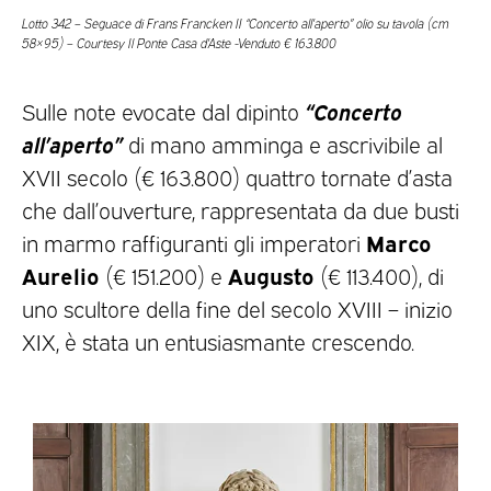
Lotto 342 – Seguace di Frans Francken II “Concerto all’aperto” olio su tavola (cm
58×95) – Courtesy Il Ponte Casa d’Aste -Venduto € 163.800
“Concerto
Sulle note evocate dal dipinto
all’aperto”
di mano amminga e ascrivibile al
XVII secolo (€ 163.800) quattro tornate d’asta
che dall’ouverture, rappresentata da due busti
Marco
in marmo raffiguranti gli imperatori
Aurelio
Augusto
(€ 151.200) e
(€ 113.400), di
uno scultore della fine del secolo XVIII – inizio
XIX, è stata un entusiasmante crescendo.