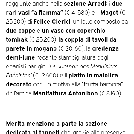
sezione Arredi:
due
raggiunte anche nella
i
rari vasi “a fiamma”
Magot
(€ 41.580) e il
(€
Felice Clerici
25.200) di
, un lotto composto da
due coppe
un vaso con coperchio
e
tombak
coppia di tavoli da
(€ 25.200), la
parete in mogano
credenza
(€ 20.160), la
demi-lune
recante stampigliatura degli
ebanisti parigini
“La Jurande des Menuisiers
piatto in maiolica
Ébénistes”
(€ 12.600) e il
decorato
con un motivo alla ”frutta barocca”
Manifattura Antonibon
dell’antica
(€ 8.190).
Merita menzione a parte la sezione
dedicata ai tappeti
che, grazie alla presenza