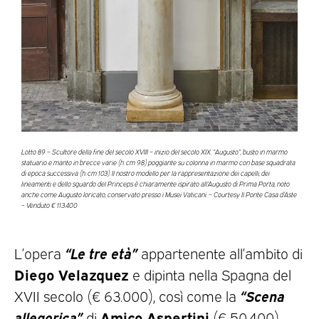
Lotto 89 – Scultore della fine del secolo XVIII – inizio del secolo XIX. “Augusto”, busto in marmo
statuario e manto in brecce varie (h. cm 98) poggiante su colonna in marmo con base squadrata
di epoca successiva (h. cm 103). Il nostro modello per la rappresentazione dei capelli, dei
lineamenti e dello sguardo del Princeps è chiaramente ispirato all’Augusto di Prima Porta, noto
anche come Augusto loricato, conservato presso i Musei Vaticani. – Courtesy Il Ponte Casa d’Aste
– Venduto € 113.400
“Le tre età”
L’opera
appartenente all’ambito di
Diego Velazquez
e dipinta nella Spagna del
“Scena
XVII secolo (€ 63.000), così come la
allegorica”
Amico Aspertini
di
(€ 50.400),