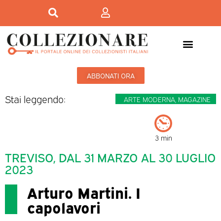
Mostre-Mercato
Mostre d’arte
ABBONATI ORA
Stai leggendo:
ARTE MODERNA
,
MAGAZINE
3 min
TREVISO, DAL 31 MARZO AL 30 LUGLIO
2023
Arturo Martini. I
capolavori