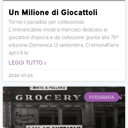
Un Milione di Giocattoli
Torna il paradiso per collezionisti.
L’immancabile mostra mercato dedicata ai
giocattoli d’epoca e da collezione giunta alla 79ª
edizione Domenica 13 settembre, CremonaFiere
aprirà le
LEGGI TUTTO »
2026-07-29
FOTOGRAFIA