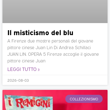
Il misticismo del blu
A Firenze due mostre personali del giovane
pittore cinese Juan Lin Di Andrea Schillaci
JUAN LIN. OPERA 5 Firenze accoglie il giovane
pittore cinese Juan
LEGGI TUTTO »
2026-08-03
COLLEZIONISMO