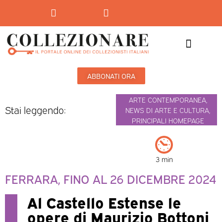
Mostre-Mercato
Mostre d’arte
ABBONATI ORA
ARTE CONTEMPORANEA
,
Stai leggendo:
NEWS DI ARTE E CULTURA
,
PRINCIPALI HOMEPAGE
3 min
FERRARA, FINO AL 26 DICEMBRE 2024
Al Castello Estense le
opere di Maurizio Bottoni