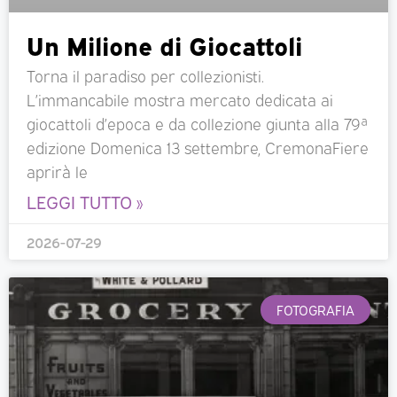
Un Milione di Giocattoli
Torna il paradiso per collezionisti.
L’immancabile mostra mercato dedicata ai
giocattoli d’epoca e da collezione giunta alla 79ª
edizione Domenica 13 settembre, CremonaFiere
aprirà le
LEGGI TUTTO »
2026-07-29
FOTOGRAFIA