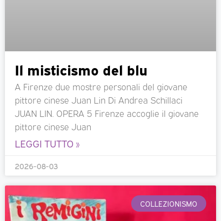
Il misticismo del blu
A Firenze due mostre personali del giovane
pittore cinese Juan Lin Di Andrea Schillaci
JUAN LIN. OPERA 5 Firenze accoglie il giovane
pittore cinese Juan
LEGGI TUTTO »
2026-08-03
COLLEZIONISMO