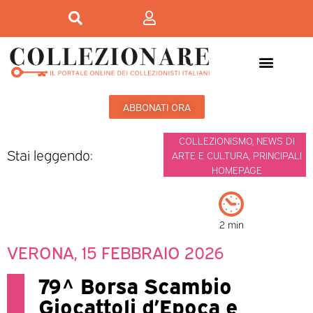
ABBONATI ORA
COLLEZIONISMO
,
NEWS DI
Stai leggendo:
ARTE E CULTURA
,
PRINCIPALI
HOMEPAGE
2 min
VERONA, 15 FEBBRAIO 2026
79^ Borsa Scambio
Giocattoli d’Epoca e