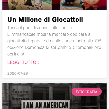
Un Milione di Giocattoli
Torna il paradiso per collezionisti.
L’immancabile mostra mercato dedicata ai
giocattoli d’epoca e da collezione giunta alla 79ª
edizione Domenica 13 settembre, CremonaFiere
aprirà le
LEGGI TUTTO »
2026-07-29
FOTOGRAFIA