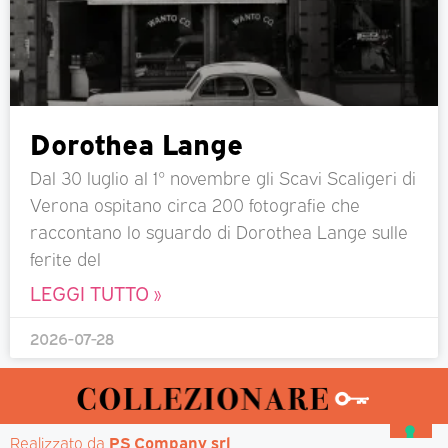
Dorothea Lange
Dal 30 luglio al 1° novembre gli Scavi Scaligeri di
Verona ospitano circa 200 fotografie che
raccontano lo sguardo di Dorothea Lange sulle
ferite del
LEGGI TUTTO »
2026-07-28
Realizzato da 
PS Company srl