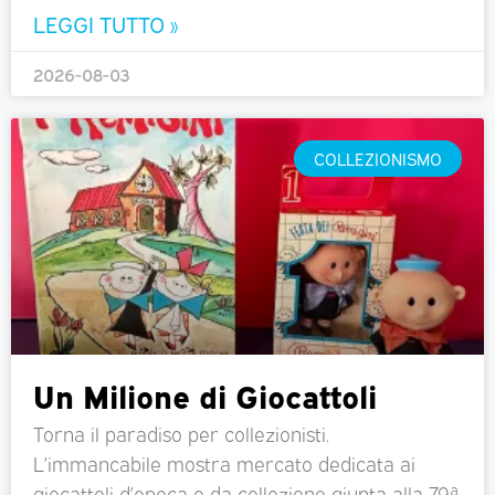
LEGGI TUTTO »
2026-08-03
COLLEZIONISMO
Un Milione di Giocattoli
Torna il paradiso per collezionisti.
L’immancabile mostra mercato dedicata ai
giocattoli d’epoca e da collezione giunta alla 79ª