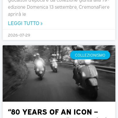
edizione Domenica 13 settembre, CremonaFiere
aprirà le
LEGGI TUTTO »
2026-07-29
COLLEZIONISMO
“80 YEARS OF AN ICON –