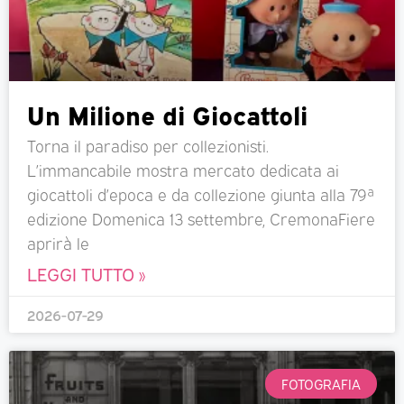
Un Milione di Giocattoli
Torna il paradiso per collezionisti.
L’immancabile mostra mercato dedicata ai
giocattoli d’epoca e da collezione giunta alla 79ª
edizione Domenica 13 settembre, CremonaFiere
aprirà le
LEGGI TUTTO »
2026-07-29
FOTOGRAFIA