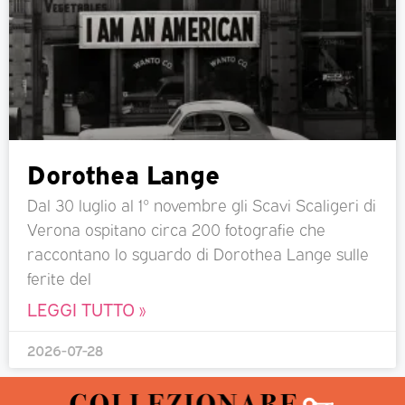
Dorothea Lange
Dal 30 luglio al 1° novembre gli Scavi Scaligeri di
Verona ospitano circa 200 fotografie che
raccontano lo sguardo di Dorothea Lange sulle
ferite del
LEGGI TUTTO »
2026-07-28