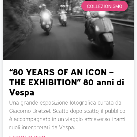
COLLEZIONISMO
“80 YEARS OF AN ICON –
THE EXHIBITION” 80 anni di
Vespa
Una grande esposizione fotografica curata da
Giacomo Bretzel. Scatto dopo scatto, il pubblico
è accompagnato in un viaggio attraverso i tanti
ruoli interpretati da Vespa: