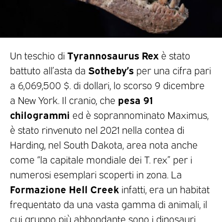
Tyrannosaurus Rex
Un teschio di
è stato
Sotheby’s
battuto all’asta da
per una cifra pari
a 6,069,500 $. di dollari, lo scorso 9 dicembre
pesa 91
a New York. Il cranio, che
chilogrammi
ed è soprannominato Maximus,
è stato rinvenuto nel 2021 nella contea di
Harding, nel South Dakota, area nota anche
come “la capitale mondiale dei T. rex” per i
numerosi esemplari scoperti in zona. La
Formazione Hell Creek
infatti, era un habitat
frequentato da una vasta gamma di animali, il
cui gruppo più abbondante sono i dinosauri.