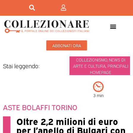
ABBONATI ORA
COLLEZIONISMO
,
NEWS DI
Stai leggendo:
ARTE E CULTURA
,
PRINCIPALI
HOMEPAGE
3 min
ASTE BOLAFFI TORINO
Oltre 2,2 milioni di euro
per l’anello di Bulgari con