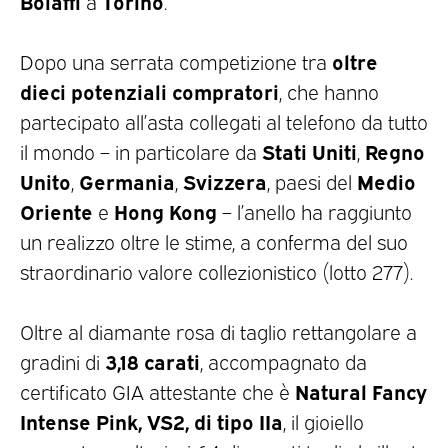
Bolaffi
Torino
a
.
oltre
Dopo una serrata competizione tra
dieci potenziali compratori
, che hanno
partecipato all’asta collegati al telefono da tutto
Stati Uniti
Regno
il mondo – in particolare da
,
Unito
Germania
Svizzera
Medio
,
,
, paesi del
Oriente
Hong Kong
e
– l’anello ha raggiunto
un realizzo oltre le stime, a conferma del suo
straordinario valore collezionistico (lotto 277).
Oltre al diamante rosa
di taglio rettangolare a
3,18 carati
gradini di
, accompagnato da
Natural Fancy
certificato GIA attestante che è
Intense Pink, VS2, di tipo IIa
, il gioiello