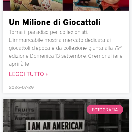
Un Milione di Giocattoli
Torna il paradiso per collezionisti.
L’immancabile mostra mercato dedicata ai
giocattoli d’epoca e da collezione giunta alla 79ª
edizione Domenica 13 settembre, CremonaFiere
aprirà le
LEGGI TUTTO »
2026-07-29
FOTOGRAFIA