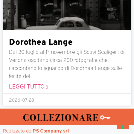
Dorothea Lange
Dal 30 luglio al 1° novembre gli Scavi Scaligeri di
Verona ospitano circa 200 fotografie che
raccontano lo sguardo di Dorothea Lange sulle
ferite del
LEGGI TUTTO »
2026-07-28
Realizzato da 
PS Company srl