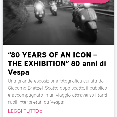
“80 YEARS OF AN ICON –
THE EXHIBITION” 80 anni di
Vespa
Una grande esposizione fotografica curata da
Giacomo Bretzel. Scatto dopo scatto, il pubblico
è accompagnato in un viaggio attraverso i tanti
ruoli interpretati da Vespa:
LEGGI TUTTO »