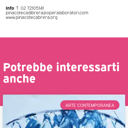
Info
: T: 02 72105141
pinacotecadibrera@operalaboratori.com
www.pinacotecabrera.org
Potrebbe interessarti
anche
ARTE CONTEMPORANEA