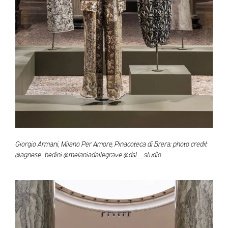
Giorgio Armani, Milano Per Amore, Pinacoteca di Brera; photo credit
@agnese_bedini @melaniadallegrave @dsl__studio