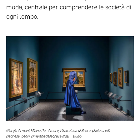
moda, centrale per comprendere le società di
ogni tempo.
Giorgio Armani, Milano Per Amore, Pinacoteca di Brera; photo credit
@agnese_bedini @melaniadallegrave @dsl__studio