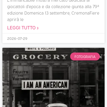
giocattoli d’epoca e da collezione giunta alla 79ª
edizione Domenica 13 settembre, CremonaFiere
aprirà le
LEGGI TUTTO »
2026-07-29
FOTOGRAFIA