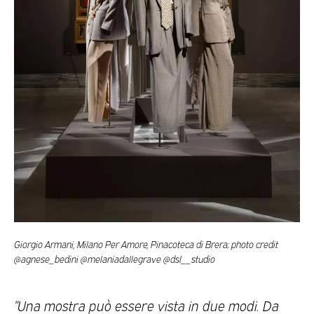
Giorgio Armani, Milano Per Amore, Pinacoteca di Brera; photo credit
@agnese_bedini @melaniadallegrave @dsl__studio
“Una mostra può essere vista in due modi. Da