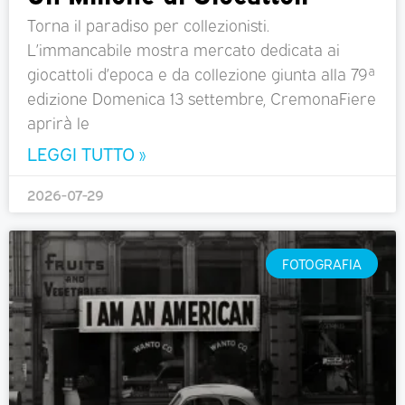
Torna il paradiso per collezionisti.
L’immancabile mostra mercato dedicata ai
giocattoli d’epoca e da collezione giunta alla 79ª
edizione Domenica 13 settembre, CremonaFiere
aprirà le
LEGGI TUTTO »
2026-07-29
FOTOGRAFIA