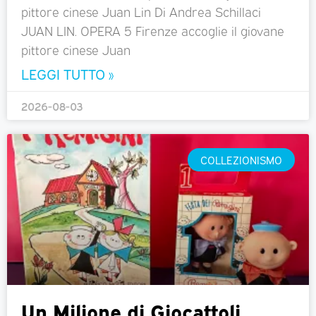
pittore cinese Juan Lin Di Andrea Schillaci
JUAN LIN. OPERA 5 Firenze accoglie il giovane
pittore cinese Juan
LEGGI TUTTO »
2026-08-03
COLLEZIONISMO
Un Milione di Giocattoli