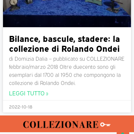
Bilance, bascule, stadere: la
collezione di Rolando Ondei
di Domizia Dalia – pubblicato su COLLEZIONARE
febbraio/marzo 2018 Oltre duecento sono gli
esemplari dal 1700 al 1950 che compongono la
collezione di Rolando Ondei.
LEGGI TUTTO »
2022-10-18