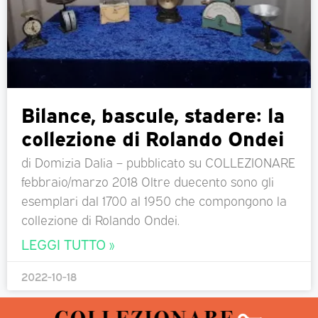
Bilance, bascule, stadere: la
collezione di Rolando Ondei
di Domizia Dalia – pubblicato su COLLEZIONARE
febbraio/marzo 2018 Oltre duecento sono gli
esemplari dal 1700 al 1950 che compongono la
collezione di Rolando Ondei.
LEGGI TUTTO »
2022-10-18