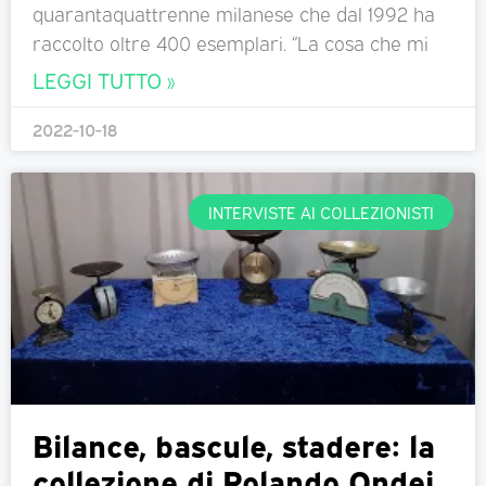
quarantaquattrenne milanese che dal 1992 ha
raccolto oltre 400 esemplari. “La cosa che mi
LEGGI TUTTO »
2022-10-18
INTERVISTE AI COLLEZIONISTI
Bilance, bascule, stadere: la
collezione di Rolando Ondei