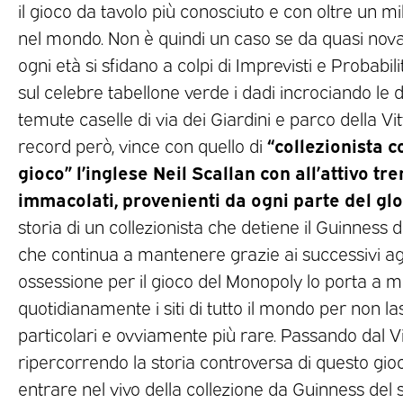
il gioco da tavolo più conosciuto e con oltre un mil
nel mondo. Non è quindi un caso se da quasi nova
ogni età si sfidano a colpi di Imprevisti e Probabil
sul celebre tabellone verde i dadi incrociando le di
temute caselle di via dei Giardini e parco della Vi
“collezionista c
record però, vince con quello di
gioco” l’inglese Neil Scallan con all’attivo t
immacolati, provenienti da ogni parte del gl
storia di un collezionista che detiene il Guinness de
che continua a mantenere grazie ai successivi a
ossessione per il gioco del Monopoly lo porta a 
quotidianamente i siti di tutto il mondo per non las
particolari e ovviamente più rare. Passando dal 
ripercorrendo la storia controversa di questo gio
entrare nel vivo della collezione da Guinness del 