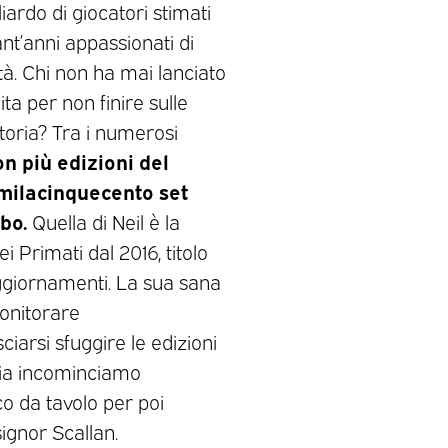
iardo di giocatori stimati
nt’anni appassionati di
ità. Chi non ha mai lanciato
ta per non finire sulle
ttoria? Tra i numerosi
on più edizioni del
remilacinquecento set
obo.
Quella di Neil è la
i Primati dal 2016, titolo
ggiornamenti. La sua sana
monitorare
ciarsi sfuggire le edizioni
Via incominciamo
co da tavolo per poi
signor Scallan.