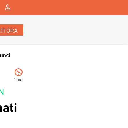
TI ORA
unci
1 min
N
mati