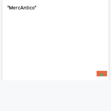
"MercAntico"
Evento ricorrente. Scopri di più.