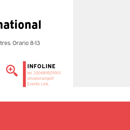
national
es. Orario 8-13
INFOLINE
tel. 330689529901
ohvl@orange.fr
Evento Link