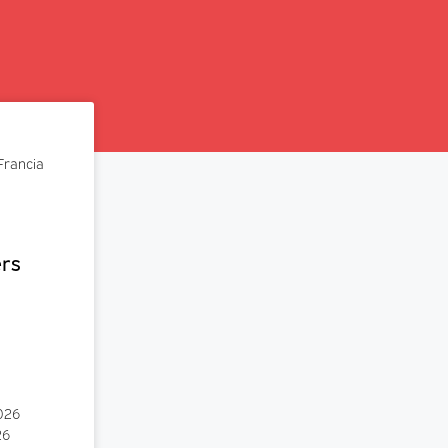
Francia
ers
026
26