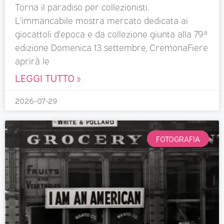
Torna il paradiso per collezionisti.
L’immancabile mostra mercato dedicata ai
giocattoli d’epoca e da collezione giunta alla 79ª
edizione Domenica 13 settembre, CremonaFiere
aprirà le
LEGGI TUTTO »
2026-07-29
FOTOGRAFIA