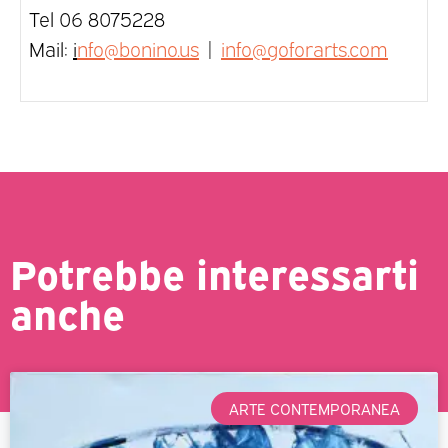
Tel 06 8075228
Mail:
i
nfo@bonino.us
|
info@goforarts.com
Potrebbe interessarti
anche
ARTE CONTEMPORANEA