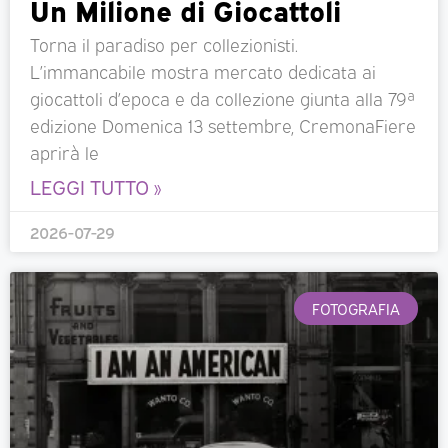
Un Milione di Giocattoli
Torna il paradiso per collezionisti.
L’immancabile mostra mercato dedicata ai
giocattoli d’epoca e da collezione giunta alla 79ª
edizione Domenica 13 settembre, CremonaFiere
aprirà le
LEGGI TUTTO »
2026-07-29
FOTOGRAFIA