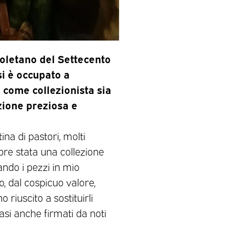
poletano del Settecento
si è occupato a
 come collezionista sia
zione preziosa e
na di pastori, molti
pre stata una collezione
ndo i pezzi in mio
o, dal cospicuo valore,
 riuscito a sostituirli
casi anche firmati da noti