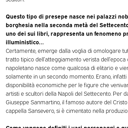
Questo tipo di presepe nasce nei palazzi nobil
borghesia nella seconda metà del Settecento 
uno dei sui libri, rappresenta un fenomeno 
illuministico…
Certamente, emerge dalla voglia di omologare tut
tratto tipico dell’atteggiamento verista dell’epoca 
napoletano nasce come qualcosa di elitario e vi
solamente in un secondo momento. Erano, infatti 
disponibilità economiche per le figure che venivan
artisti e scultori della Napoli del Settecento. Per 
Giuseppe Sanmartino, il famoso autore del Cristo 
cappella Sansevero, si è cimentato nella produzion
Come vengono definiti i vari personaggi e qua