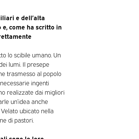
iari e dell’alta
e, come ha scritto in
prettamente
to lo scibile umano. Un
dei lumi. Il presepe
ene trasmesso al popolo
necessarie ingenti
o realizzate dai migliori
darle un’idea anche
Velato ubicato nella
e di pastori.
li sono le loro