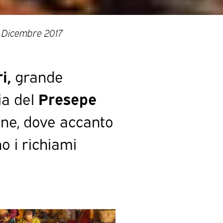
 Dicembre 2017
i,
grande
ria del
Presepe
one, dove accanto
o i richiami