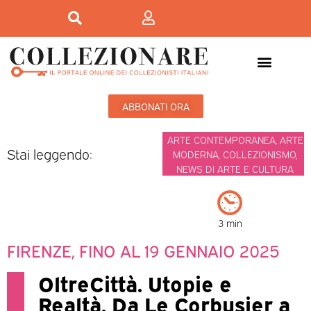
ABBONATI ORA
ARTE CONTEMPORANEA
,
ARTE
Stai leggendo:
MODERNA
,
COLLEZIONISMO
,
NEWS DI ARTE E CULTURA
3 min
FIRENZE, FINO AL 19 GENNAIO 2025
OltreCittà. Utopie e
Realtà. Da Le Corbusier a