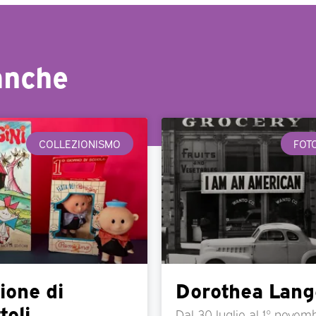
anche
COLLEZIONISMO
FOT
ione di
Dorothea Lang
toli
Dal 30 luglio al 1° novemb