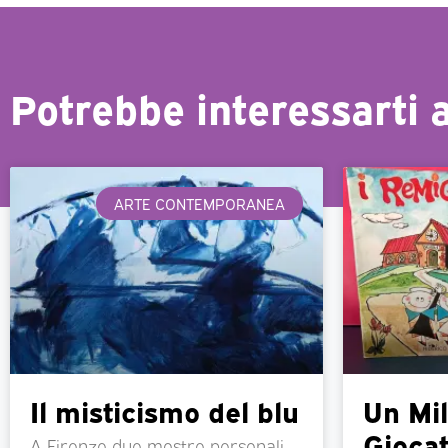
Potrebbe interessarti 
ARTE CONTEMPORANEA
Il misticismo del blu
Un Mil
Giocat
A Firenze due mostre personali