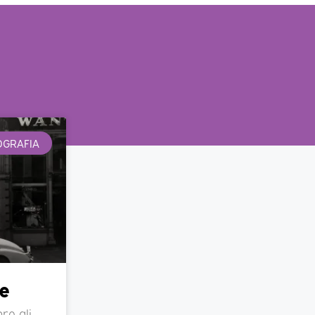
OGRAFIA
e
re gli