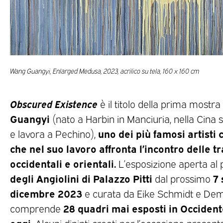
Wang Guangyi, Enlarged Medusa, 2023, acrilico su tela, 160 x 160 cm
Obscured Existence
è il titolo della prima mostra 
Guangyi
(nato a Harbin in Manciuria, nella Cina se
uno dei più famosi artisti 
e lavora a Pechino),
che nel suo lavoro affronta l’incontro delle tr
occidentali e orientali.
L’esposizione aperta al
degli Angiolini di Palazzo Pitti
7 
dal prossimo
dicembre 2023
e curata da Eike Schmidt e Dem
28 quadri mai esposti in Occiden
comprende
oggi.