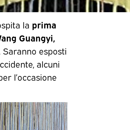
spita la
prima
 Wang Guangyi,
. Saranno esposti
ccidente, alcuni
per l’occasione