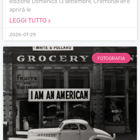
edizione Domenica 13 settembre, CremonaFiere
aprirà le
LEGGI TUTTO »
2026-07-29
FOTOGRAFIA