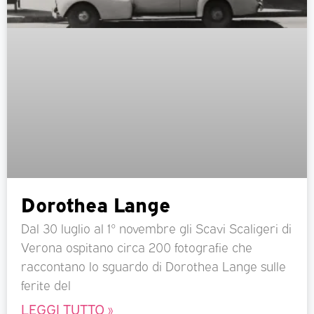
Dorothea Lange
Dal 30 luglio al 1° novembre gli Scavi Scaligeri di
Verona ospitano circa 200 fotografie che
raccontano lo sguardo di Dorothea Lange sulle
ferite del
LEGGI TUTTO »