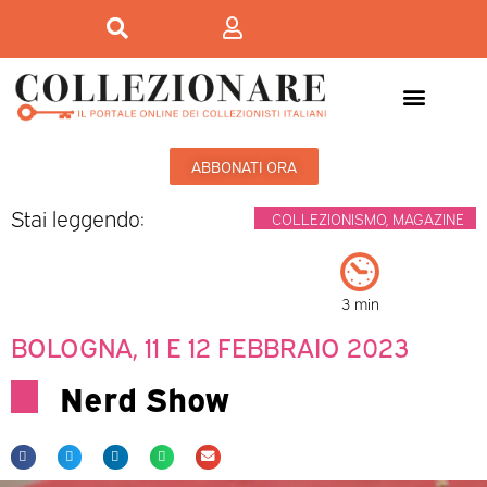
Mostre-Mercato
Mostre d’arte
ABBONATI ORA
Stai leggendo:
COLLEZIONISMO
,
MAGAZINE
3 min
BOLOGNA, 11 E 12 FEBBRAIO 2023
Nerd Show