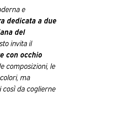
oderna e
a dedicata a due
iana del
o invita il
re con occhio
le composizioni, le
 colori, ma
 così da coglierne