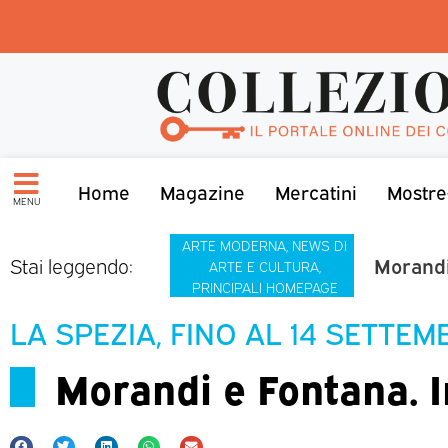
Home
Magazine
Mercatini
Mostre
MENU
ARTE MODERNA
,
NEWS DI
Morandi 
Stai leggendo:
ARTE E CULTURA
,
PRINCIPALI HOMEPAGE
LA SPEZIA, FINO AL 14 SETTEM
Morandi e Fontana. In