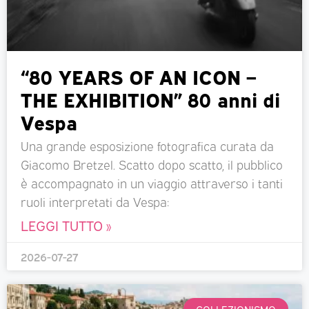
“80 YEARS OF AN ICON –
THE EXHIBITION” 80 anni di
Vespa
Una grande esposizione fotografica curata da
Giacomo Bretzel. Scatto dopo scatto, il pubblico
è accompagnato in un viaggio attraverso i tanti
ruoli interpretati da Vespa:
LEGGI TUTTO »
2026-07-27
COLLEZIONISMO