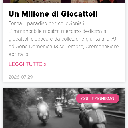
Un Milione di Giocattoli
Torna il paradiso per collezionisti.
L’immancabile mostra mercato dedicata ai
giocattoli d’epoca e da collezione giunta alla 79ª
edizione Domenica 13 settembre, CremonaFiere
aprirà le
LEGGI TUTTO »
2026-07-29
COLLEZIONISMO