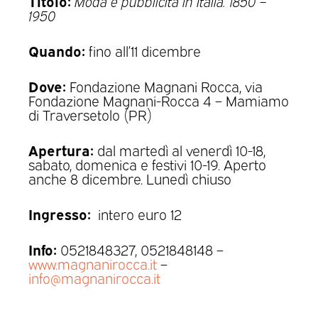
Titolo:
Moda e pubblicità in Italia. 1850 –
1950
Quando:
fino all’11 dicembre
Dove:
Fondazione Magnani Rocca, via
Fondazione Magnani-Rocca 4 – Mamiamo
di Traversetolo (PR)
Apertura:
dal martedì al venerdì 10-18,
sabato, domenica e festivi 10-19. Aperto
anche 8 dicembre. Lunedì chiuso
Ingresso:
intero euro 12
Info:
0521848327, 0521848148 –
www.magnanirocca.it
–
info@magnanirocca.it