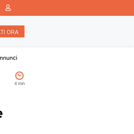
TI ORA
nnunci
4 min
e