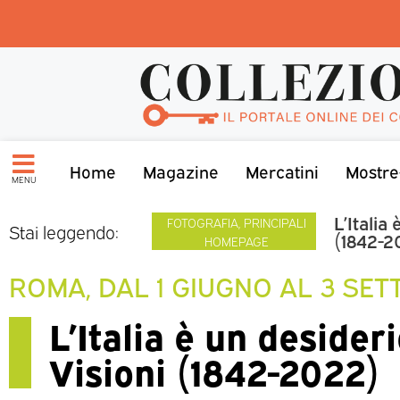
Home
Magazine
Mercatini
Mostre
MENU
L’Italia
FOTOGRAFIA
,
PRINCIPALI
Stai leggendo:
(1842-2
HOMEPAGE
ROMA, DAL 1 GIUGNO AL 3 SE
L’Italia è un desider
Visioni (1842-2022)