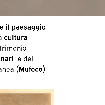
e il paesaggio
la
cultura
atrimonio
inari
e del
ranea
(Mufoco)