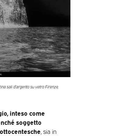
atina sali d’argento su vetro Firenze,
gio, inteso come
nonché soggetto
e ottocentesche
, sia in