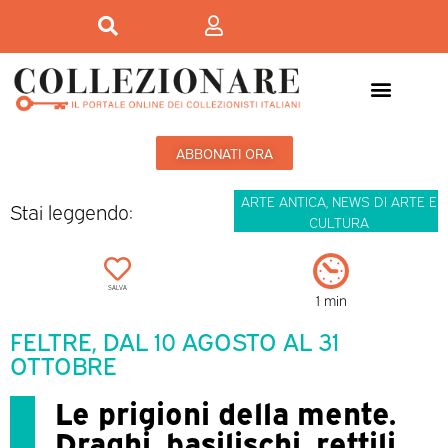
ABBONATI ORA
ARTE ANTICA
,
NEWS DI ARTE E
Stai leggendo:
CULTURA
SALVA
1 min
FELTRE, DAL 10 AGOSTO AL 31
OTTOBRE
Le prigioni della mente.
Draghi, basilischi, rettili