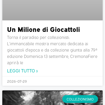
Un Milione di Giocattoli
Torna il paradiso per collezionisti.
L’immancabile mostra mercato dedicata ai
giocattoli d’epoca e da collezione giunta alla 79ª
edizione Domenica 13 settembre, CremonaFiere
aprirà le
LEGGI TUTTO »
2026-07-29
COLLEZIONISMO