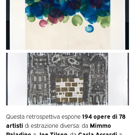
194 opere di 78
Questa retrospettiva espone
artisti
Mimmo
di estrazione diversa: da
Paladino
Joe Tilson
Carla Accardi
a
, da
a