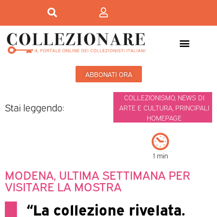
ABBONATI ORA
COLLEZIONISMO
,
NEWS DI
Stai leggendo:
ARTE E CULTURA
,
PRINCIPALI
HOMEPAGE
1 min
MODENA, ULTIMA SETTIMANA PER
VISITARE LA MOSTRA
“La collezione rivelata.