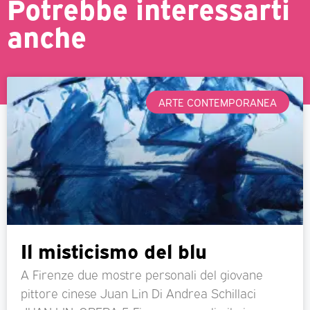
Potrebbe interessarti
anche
ARTE CONTEMPORANEA
Il misticismo del blu
A Firenze due mostre personali del giovane
pittore cinese Juan Lin Di Andrea Schillaci