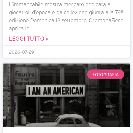
L’immancabile mostra mercato dedicata ai
giocattoli d’epoca e da collezione giunta alla 79ª
edizione Domenica 13 settembre, CremonaFiere
aprirà le
LEGGI TUTTO »
2026-07-29
FOTOGRAFIA