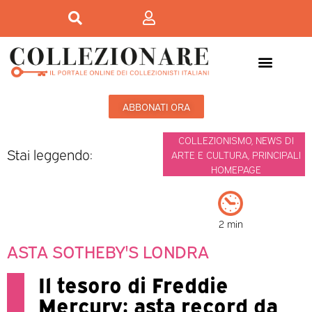
ABBONATI ORA
COLLEZIONISMO
,
NEWS DI
Stai leggendo:
ARTE E CULTURA
,
PRINCIPALI
HOMEPAGE
2 min
ASTA SOTHEBY'S LONDRA
Il tesoro di Freddie
Mercury: asta record da