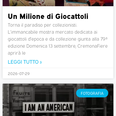
Un Milione di Giocattoli
Torna il paradiso per collezionisti.
L’immancabile mostra mercato dedicata ai
giocattoli d’epoca e da collezione giunta alla 79ª
edizione Domenica 13 settembre, CremonaFiere
aprirà le
LEGGI TUTTO »
2026-07-29
FOTOGRAFIA