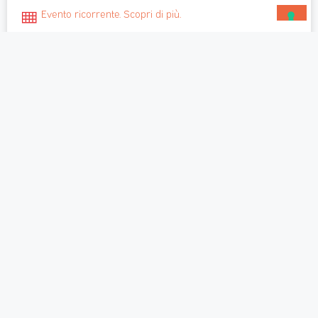
Evento ricorrente. Scopri di più.
LEGGI TUTTO >
Nella stessa provincia
Borca Di Cadore (Belluno), Italia