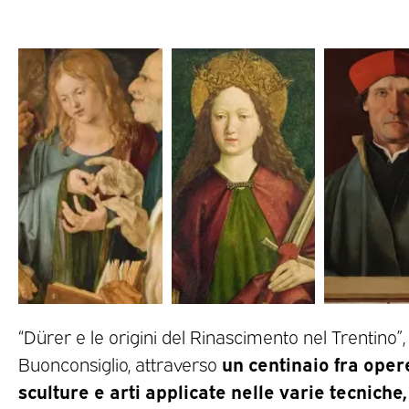
“Dürer e le origini del Rinascimento nel Trentino”, d
un centinaio fra opere
Buonconsiglio, attraverso
sculture e arti applicate nelle varie tecniche,