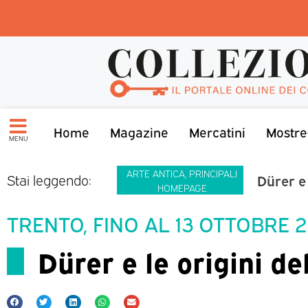
Home
Magazine
Mercatini
Mostre
MENU
ARTE ANTICA
,
PRINCIPALI
Dürer e 
Stai leggendo:
HOMEPAGE
TRENTO, FINO AL 13 OTTOBRE 
Dürer e le origini d