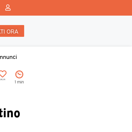
TI ORA
nnunci
SALVA
1 min
tino