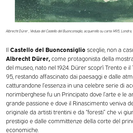
Albrecht Dürer , Veduta del Castello del Buonconsiglio, acquerello su carta 1495, Londra
Castello del Buonconsiglio
Il
sceglie, non a cas
Albrecht Dürer,
come protagonista della mostra
del museo, nato nel 1924. Dürer scoprì Trento e il 
95, restando affascinato dai paesaggi e dalle atmo
catturandone l’essenza in una celebre serie di acqu
norimberghese fu un Principato dove l’arte e le ar
grande passione e dove il Rinascimento veniva de
originale da artisti trentini e da “foresti” che vi g
prestigio e dalle committenze della corte del princ
economiche.