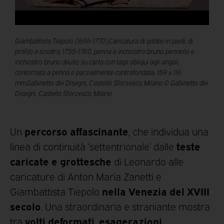
Giambattista Tiepolo (1696-1770),Caricatura di gobbo in piedi, di
profilo a sinistra, 1755-1760, penna e inchiostro bruno, pennello e
inchiostro bruno diluito, su carta con tagli obliqui agli angoli,
contornata a penna e parzialmente controfondata, 159 x 116
mm.Gabinetto dei Disegni, Castello Sforzesco, Milano © Gabinetto dei
Disegni, Castello Sforzesco, Milano
percorso affascinante
Un
, che individua una
teste
linea di continuità ‘settentrionale’ dalle
caricate e grottesche
di Leonardo alle
caricature di Anton Maria Zanetti e
nella Venezia del XVIII
Giambattista Tiepolo
secolo
. Una straordinaria e straniante mostra
volti deformati, esagerazioni
tra