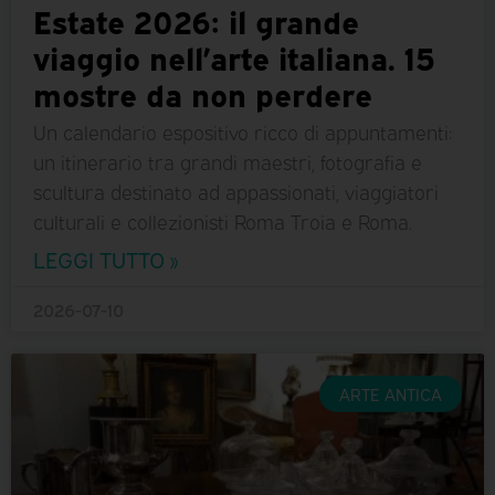
Estate 2026: il grande
viaggio nell’arte italiana. 15
mostre da non perdere
Un calendario espositivo ricco di appuntamenti:
un itinerario tra grandi maestri, fotografia e
scultura destinato ad appassionati, viaggiatori
culturali e collezionisti Roma Troia e Roma.
LEGGI TUTTO »
2026-07-10
ARTE ANTICA