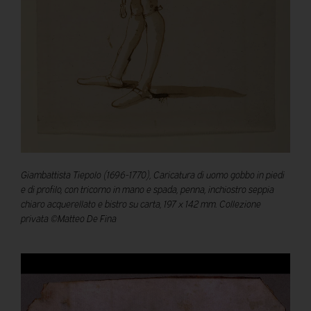
Giambattista Tiepolo (1696-1770), Caricatura di uomo gobbo in piedi
e di profilo, con tricorno in mano e spada, penna, inchiostro seppia
chiaro acquerellato e bistro su carta, 197 x 142 mm. Collezione
privata ©Matteo De Fina