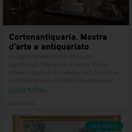
Cortonantiquaria. Mostra
d’arte e antiquariato
Un appuntamento molto atteso, per
appassionati, collezionisti e curiosi, che qui
trovano oggetti di alto antiquariato, di sicuro e
certificato pregio, dal mobilio alle argenterie,
LEGGI TUTTO »
2026-07-08
ARTE ANTICA