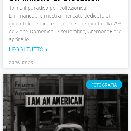
Torna il paradiso per collezionisti.
L’immancabile mostra mercato dedicata ai
giocattoli d’epoca e da collezione giunta alla 79ª
edizione Domenica 13 settembre, CremonaFiere
aprirà le
LEGGI TUTTO »
2026-07-29
FOTOGRAFIA