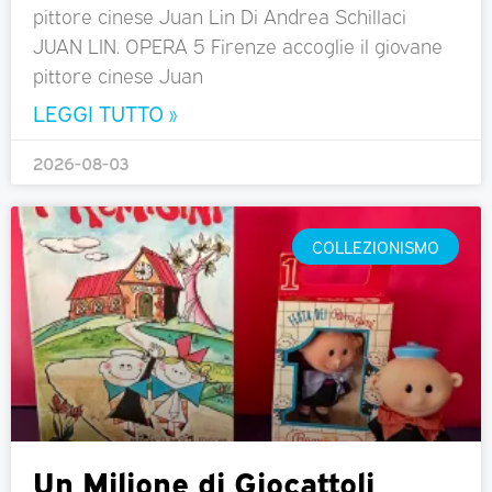
pittore cinese Juan Lin Di Andrea Schillaci
JUAN LIN. OPERA 5 Firenze accoglie il giovane
pittore cinese Juan
LEGGI TUTTO »
2026-08-03
COLLEZIONISMO
Un Milione di Giocattoli