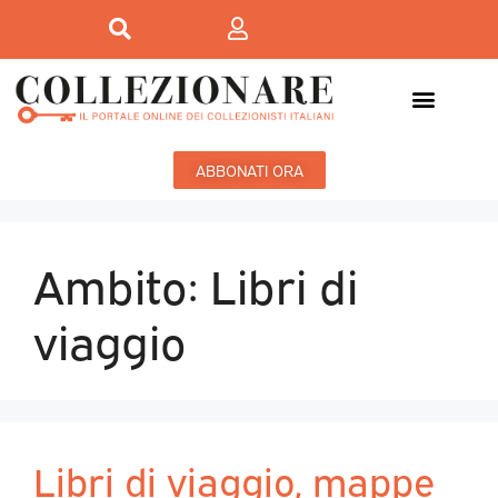
Mostre-Mercato
Mostre d’arte
ABBONATI ORA
Ambito:
Libri di
viaggio
Libri di viaggio, mappe